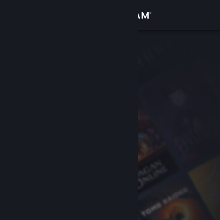
Σύνδεση
Κατάστημα
Κοινότητα
Σχετικά
Υποστήριξη
Αλλαγή γλώσσας
Αποκτήστε την εφαρμογή Steam για κινητές συσκευές
Προβολή ιστοσελίδας για υπολογιστές