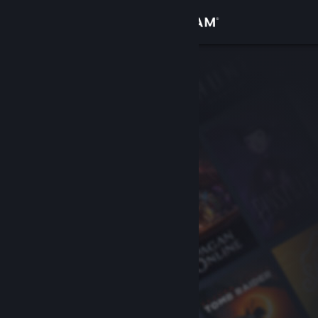
Σύνδεση
Κατάστημα
Κοινότητα
Σχετικά
Υποστήριξη
Αλλαγή γλώσσας
Αποκτήστε την εφαρμογή Steam για κινητές συσκευές
Προβολή ιστοσελίδας για υπολογιστές