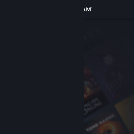
Σύνδεση
Κατάστημα
Κοινότητα
Σχετικά
Υποστήριξη
Αλλαγή γλώσσας
Αποκτήστε την εφαρμογή Steam για κινητές συσκευές
Προβολή ιστοσελίδας για υπολογιστές