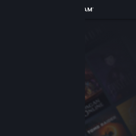
Σύνδεση
Κατάστημα
Κοινότητα
Σχετικά
Υποστήριξη
Αλλαγή γλώσσας
Αποκτήστε την εφαρμογή Steam για κινητές συσκευές
Προβολή ιστοσελίδας για υπολογιστές