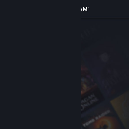
Σύνδεση
Κατάστημα
Κοινότητα
Σχετικά
Υποστήριξη
Αλλαγή γλώσσας
Αποκτήστε την εφαρμογή Steam για κινητές συσκευές
Προβολή ιστοσελίδας για υπολογιστές