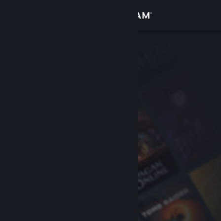
Σύνδεση
Κατάστημα
Κοινότητα
Σχετικά
Υποστήριξη
Αλλαγή γλώσσας
Αποκτήστε την εφαρμογή Steam για κινητές συσκευές
Προβολή ιστοσελίδας για υπολογιστές