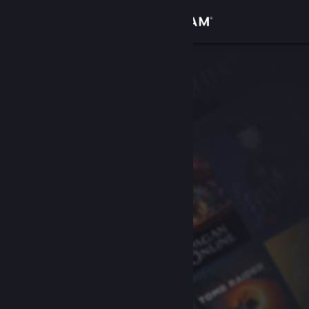
Σύνδεση
Κατάστημα
Κοινότητα
Σχετικά
Υποστήριξη
Αλλαγή γλώσσας
Αποκτήστε την εφαρμογή Steam για κινητές συσκευές
Προβολή ιστοσελίδας για υπολογιστές