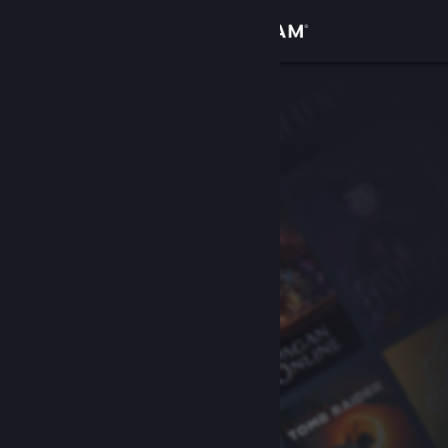
Σύνδεση
Κατάστημα
Κοινότητα
Σχετικά
Υποστήριξη
Αλλαγή γλώσσας
Αποκτήστε την εφαρμογή Steam για κινητές συσκευές
Προβολή ιστοσελίδας για υπολογιστές