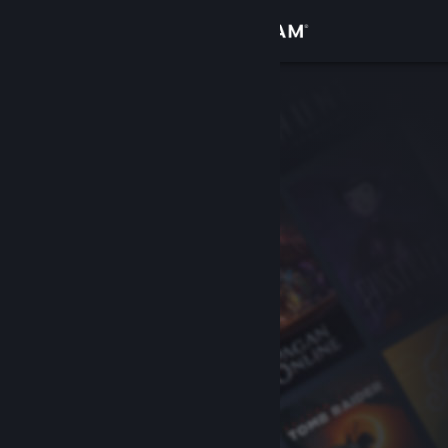
Σύνδεση
Κατάστημα
Κοινότητα
Σχετικά
Υποστήριξη
Αλλαγή γλώσσας
Αποκτήστε την εφαρμογή Steam για κινητές συσκευές
Προβολή ιστοσελίδας για υπολογιστές