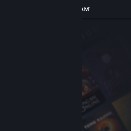
Σύνδεση
Κατάστημα
Κοινότητα
Σχετικά
Υποστήριξη
Αλλαγή γλώσσας
Αποκτήστε την εφαρμογή Steam για κινητές συσκευές
Προβολή ιστοσελίδας για υπολογιστές