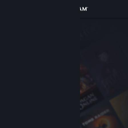
Σύνδεση
Κατάστημα
Κοινότητα
Σχετικά
Υποστήριξη
Αλλαγή γλώσσας
Αποκτήστε την εφαρμογή Steam για κινητές συσκευές
Προβολή ιστοσελίδας για υπολογιστές