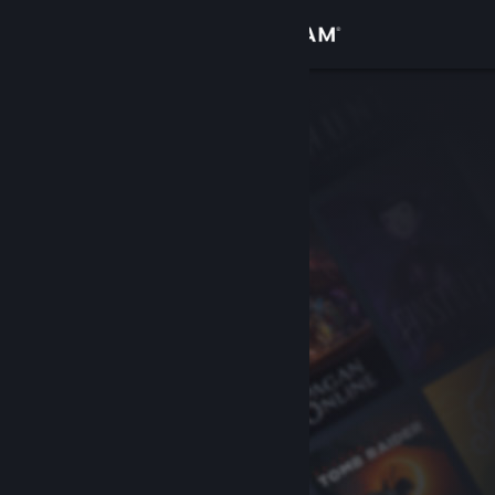
Σύνδεση
Κατάστημα
Κοινότητα
Σχετικά
Υποστήριξη
Αλλαγή γλώσσας
Αποκτήστε την εφαρμογή Steam για κινητές συσκευές
Προβολή ιστοσελίδας για υπολογιστές