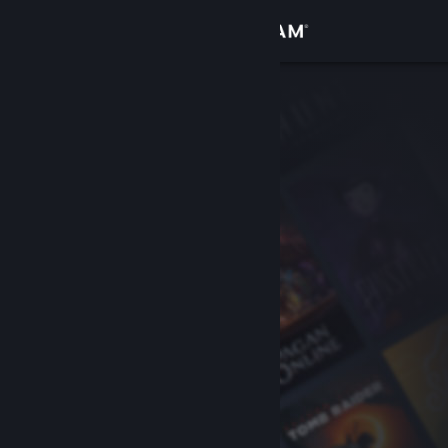
Σύνδεση
Κατάστημα
Κοινότητα
Σχετικά
Υποστήριξη
Αλλαγή γλώσσας
Αποκτήστε την εφαρμογή Steam για κινητές συσκευές
Προβολή ιστοσελίδας για υπολογιστές