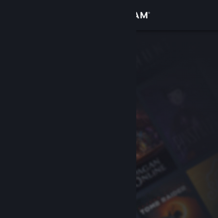
Σύνδεση
Κατάστημα
Κοινότητα
Σχετικά
Υποστήριξη
Αλλαγή γλώσσας
Αποκτήστε την εφαρμογή Steam για κινητές συσκευές
Προβολή ιστοσελίδας για υπολογιστές