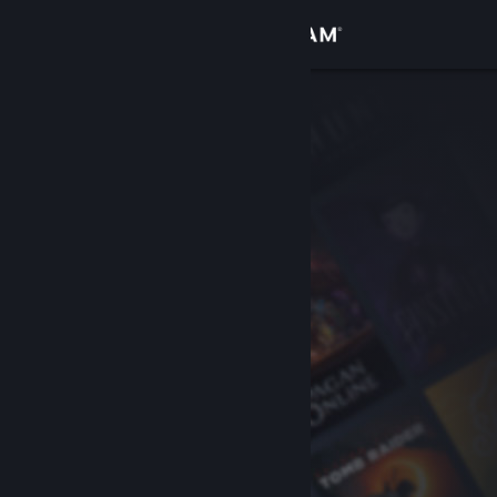
Σύνδεση
Κατάστημα
Κοινότητα
Σχετικά
Υποστήριξη
Αλλαγή γλώσσας
Αποκτήστε την εφαρμογή Steam για κινητές συσκευές
Προβολή ιστοσελίδας για υπολογιστές