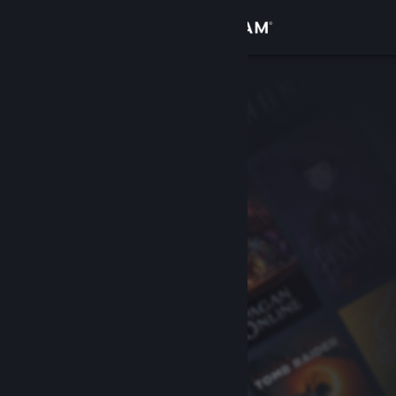
Σύνδεση
Κατάστημα
Κοινότητα
Σχετικά
Υποστήριξη
Αλλαγή γλώσσας
Αποκτήστε την εφαρμογή Steam για κινητές συσκευές
Προβολή ιστοσελίδας για υπολογιστές