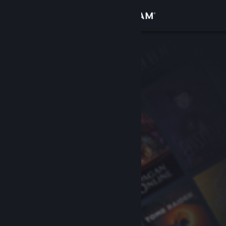
Σύνδεση
Κατάστημα
Κοινότητα
Σχετικά
Υποστήριξη
Αλλαγή γλώσσας
Αποκτήστε την εφαρμογή Steam για κινητές συσκευές
Προβολή ιστοσελίδας για υπολογιστές