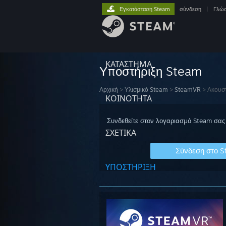
Εγκατάσταση Steam
σύνδεση
|
Γλώ
ΚΑΤΑΣΤΗΜΑ
Υποστήριξη Steam
Αρχική
>
Υλισμικό Steam
>
SteamVR
>
Ακουσ
ΚΟΙΝΟΤΗΤΑ
Συνδεθείτε στον λογαριασμό Steam σας 
ΣΧΕΤΙΚΆ
Σύνδεση στο 
ΥΠΟΣΤΗΡΙΞΗ