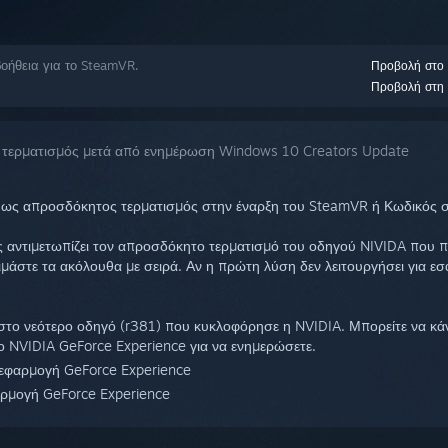
οήθεια για το SteamVR.
Προβολή στο
Προβολή στη 
τερματισμός μετά από ενημέρωση Windows 10 Creators Update
ι ως απροσδόκητος τερματισμός στην έναρξη του SteamVR ή Κωδικός 
 αντιμετωπίζει τον απροσδόκητο τερματισμό του οδηγού NIVIDA που 
άστε τα ακόλουθα με σειρά. Αν η πρώτη λύση δεν λειτουργήσει για εσ
το νεότερο οδηγό (r381) που κυκλοφόρησε η NVIDIA. Μπορείτε να κά
ο NVIDIA GeForce Experience για να ενημερώσετε.
 εφαρμογή GeForce Experience
ρμογή GeForce Experience