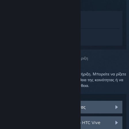
Προβολή στο Κατάστημα
Προβολή στη Συλλογή μου
Συνδεθείτε
για να λάβετε προσωπική
βοήθεια για το SteamVR.
Επιλέξατε το πρόβλημα:
Περαιτέρω υποστήριξη
Το πρόβλημά σας απαιτεί λεπτομερή υποστήριξη. Μπορείτε να ρίξετε
μια ματιά στην ομάδα συζητήσεων για βοήθεια της κοινότητας ή να
δημιουργήσετε αίτημα υποστήριξης για βοήθεια.
Επισκεφθείτε τις συζητήσεις κοινότητας
Εξαρτήματα και ανταλλακτικά για το HTC Vive