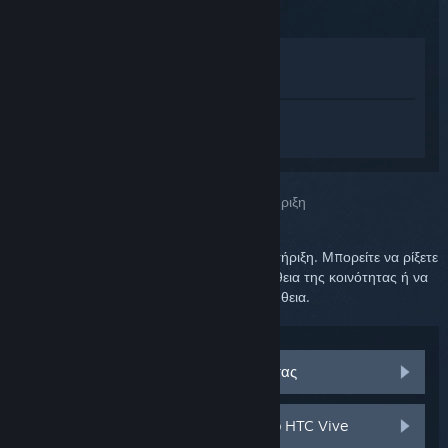
Προβολή στο Κατάστημα
Προβολή στη Συλλογή μου
Συνδεθείτε
για να λάβετε προσωπική
βοήθεια για το SteamVR.
Επιλέξατε το πρόβλημα:
Περαιτέρω υποστήριξη
Το πρόβλημά σας απαιτεί λεπτομερή υποστήριξη. Μπορείτε να ρίξετε
μια ματιά στην ομάδα συζητήσεων για βοήθεια της κοινότητας ή να
δημιουργήσετε αίτημα υποστήριξης για βοήθεια.
Επισκεφθείτε τις συζητήσεις κοινότητας
Εξαρτήματα και ανταλλακτικά για το HTC Vive