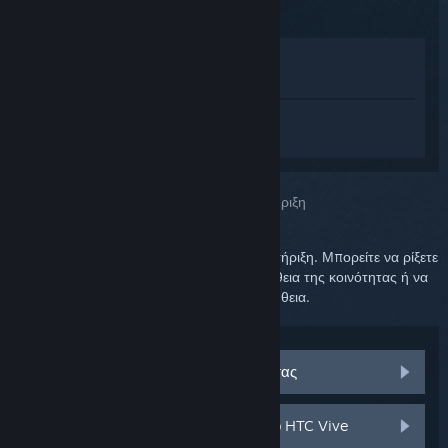
Προβολή στο Κατάστημα
Προβολή στη Συλλογή μου
Συνδεθείτε
για να λάβετε προσωπική
βοήθεια για το SteamVR.
Επιλέξατε το πρόβλημα:
Περαιτέρω υποστήριξη
Το πρόβλημά σας απαιτεί λεπτομερή υποστήριξη. Μπορείτε να ρίξετε
μια ματιά στην ομάδα συζητήσεων για βοήθεια της κοινότητας ή να
δημιουργήσετε αίτημα υποστήριξης για βοήθεια.
Επισκεφθείτε τις συζητήσεις κοινότητας
Εξαρτήματα και ανταλλακτικά για το HTC Vive