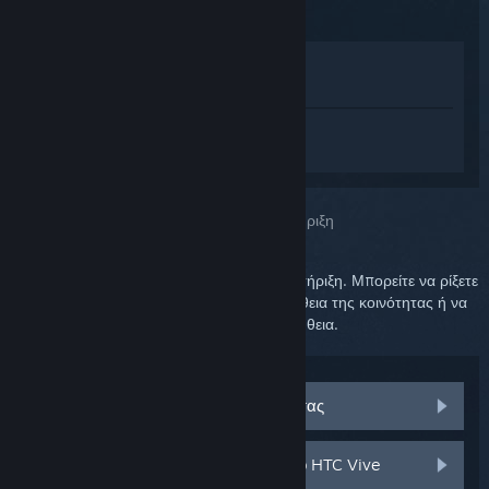
Προβολή στο Κατάστημα
Προβολή στη Συλλογή μου
Συνδεθείτε
για να λάβετε προσωπική
βοήθεια για το SteamVR.
Επιλέξατε το πρόβλημα:
Περαιτέρω υποστήριξη
Το πρόβλημά σας απαιτεί λεπτομερή υποστήριξη. Μπορείτε να ρίξετε
μια ματιά στην ομάδα συζητήσεων για βοήθεια της κοινότητας ή να
δημιουργήσετε αίτημα υποστήριξης για βοήθεια.
Επισκεφθείτε τις συζητήσεις κοινότητας
Εξαρτήματα και ανταλλακτικά για το HTC Vive