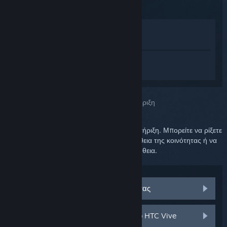
Προβολή στο Κατάστημα
Προβολή στη Συλλογή μου
Συνδεθείτε
για να λάβετε προσωπική
βοήθεια για το SteamVR.
Επιλέξατε το πρόβλημα:
Περαιτέρω υποστήριξη
Το πρόβλημά σας απαιτεί λεπτομερή υποστήριξη. Μπορείτε να ρίξετε
μια ματιά στην ομάδα συζητήσεων για βοήθεια της κοινότητας ή να
δημιουργήσετε αίτημα υποστήριξης για βοήθεια.
Επισκεφθείτε τις συζητήσεις κοινότητας
Εξαρτήματα και ανταλλακτικά για το HTC Vive