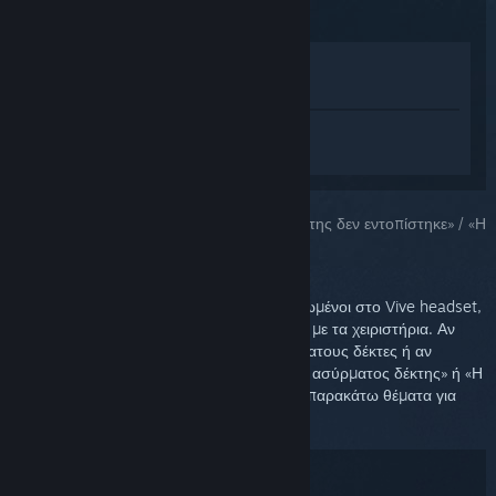
Προβολή στο Κατάστημα
Προβολή στη Συλλογή μου
Συνδεθείτε
για να λάβετε προσωπική
βοήθεια για το SteamVR.
Επιλέξατε το πρόβλημα:
«Ο ασύρματος δέκτης δεν εντοπίστηκε» / «Η
συσκευή USB δεν αναγνωρίζεται»
Υπάρχουν δύο ασύρματοι δέκτες ενσωματωμένοι στο Vive headset,
που χρησιμοποιούνται για να επικοινωνούν με τα χειριστήρια. Αν
αντιμετωπίζετε προβλήματα με τους ασύρματους δέκτες ή αν
αντιμετωπίζετε σφάλματα «Δεν εντοπίστηκε ασύρματος δέκτης» ή «Η
συσκευή USB δεν αναγνωρίζεται», δείτε τα παρακάτω θέματα για
προτάσεις αντιμετώπισης προβλημάτων.
Αντιμετώπιση προβλημάτων: