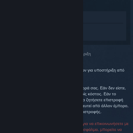
(2015)
Προβολή στο Κατάστημα
Συνδεθείτε
για να λάβετε προσωπική
βοήθεια για το Steam Controller (2015).
Επιλέξατε το πρόβλημα:
Περαιτέρω υποστήριξη
Μπορείτε να ελέγξετε την ομάδα συζητήσεων για υποστήριξη από
την κοινότητα ή να αναφέρετε ένα σφάλμα.
Θέλουμε να είστε ευχαριστημένοι με την αγορά σας. Εάν δεν είστε,
είστε ευπρόσδεκτοι να την επιστρέψετε χωρίς κόστος. Εάν το
προμηθευτήκατε από το Steam, μπορείτε να ζητήσετε επιστροφή
χρημάτων παρακάτω. Εάν το έχετε προμηθευτεί από άλλον έμπορο,
επικοινωνήστε μαζί του για πληροφορίες επιστροφής.
Δεν είναι απαραίτητος ο σειριακός αριθμός για να επικοινωνήσετε με
την Υποστήριξη. Εάν παρουσιαστεί κάποιο σφάλμα, μπορείτε να