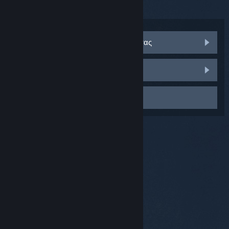
αφήσετε τα πεδία σειριακών αριθμών κενά.
Επισκεφθείτε τις συζητήσεις κοινότητας
Αναφέρετε ένα σφάλμα
Επικοινωνήστε με την υποστήριξη
© Valve Corporation. Με επιφύλαξη κάθε νόμιμου
δικαιώματος. Όλα τα εμπορικά σήματα είναι ιδιοκτησία
των αντίστοιχων δικαιούχων τους στις ΗΠΑ και σε άλλες
χώρες.
Πολιτική Απορρήτου
|
Νομικά
|
Προσβασιμότητα
|
Συμφωνητικό Συνδρομητή Steam
|