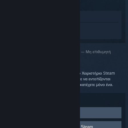
(2015)
Προβολή στο Κατάστημα
Συνδεθείτε
για να λάβετε προσωπική
βοήθεια για το Steam Controller (2015).
Επιλέξατε το πρόβλημα:
Χειριστήρια Steam — Μη επιθυμητή
είσοδος
Αν ο υπολογιστής σας αδρανοποιείται με το Χειριστήριο Steam
συνδεδεμένο, μπορεί να αρχίσετε να βλέπετε να εντοπίζονται
πολλαπλά Χειριστήρια Steam ακόμα και αν κατέχετε μόνο ένα.
Αντιμετώπιση προβλημάτων:
Αποσυνδέστε το Χειριστήριο Steam
Αποσυνδέστε την ασύρματη επέκταση USB σας ή το
Κάντε επανεκκίνηση της εφαρμογής Steam