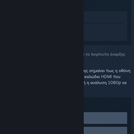
Προβολή στο Κατάστημα
Συνδεθείτε
για να λάβετε προσωπική
βοήθεια για το Steam Link.
Επιλέξατε το πρόβλημα:
Μαύρη οθόνη μετά το λογότυπο έναρξης
Μαύρη οθόνη μετά από το λογότυπο έναρξης σημαίνει πως η οθόνη
είναι συνδεδεμένη στο Steam Link, αλλά το καλώδιο HDMI που
χρησιμοποιείται μπορεί να είναι χαλασμένο ή η ανάλυση 1080p να
μην είναι συμβατή με την οθόνη σας.
Αντιμετώπιση προβλημάτων:
Αντικαταστήστε το καλώδιο HDMI
Δοκιμάστε να αντικαταστήσετε το καλώδιο HDMI που
Αλλάξτε την ανάλυση εκκίνησης