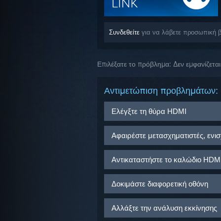
Συνδεθείτε
για να λάβετε προσωπική βο
Επιλέξατε το πρόβλημα:
Δεν εμφανίζεται
Αντιμετώπιση προβλημάτων:
Ελέγξτε τη θύρα HDMI
Σιγουρευτείτε πως το καλώδιο HDM
Αφαιρέστε μετασχηματιστές, ενισ
και η οθόνη σας προβάλλει αυτήν 
Αφαιρέστε κάθε συσκευή που μ
Αντικαταστήστε το καλώδιο HDM
σας
Χρησιμοποιήστε απευθείας ένα
Δοκιμάστε να αντικαταστήσετε το 
Δοκιμάστε διαφορετική οθόνη
Αν μια απευθείας σύνδεση βελτι
παχύτερο) για να εξαλείψετε την 
τροφοδοσία ρεύματος σε κάθε 
Δοκιμάστε να συνδέσετε το Steam 
Αλλάξτε την ανάλυση εκκίνησης
σήματος
οθόνη.