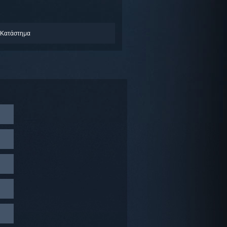
 Κατάστημα
ης σας
οβολή
λύτερα
την
λώδιο
την