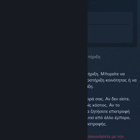
Προβολή στο Κατάστημα
Συνδεθείτε
για να λάβετε προσωπική
βοήθεια για το Steam Link.
Επιλέξατε το πρόβλημα:
Περισσότερη υποστήριξη
Το πρόβλημά σας απαιτεί λεπτομερή υποστήριξη. Μπορείτε να
ελέγξετε την ομάδα συζητήσεων για την υποστήριξη κοινότητας ή να
δημιουργήσετε μια ερώτηση στην υποστήριξη.
Θέλουμε να είστε ευχαριστημένοι με την αγορά σας. Αν δεν είστε,
είστε ευπρόσδεκτοι να την επιστρέψετε χωρίς κόστος. Αν το
προμηθευτήκατε από το Steam, μπορείτε να ζητήσετε επιστροφή
χρημάτων παρακάτω. Αν το έχετε προμηθευτεί από άλλο έμπορο,
επικοινωνήστε μαζί του για πληροφορίες επιστροφής.
Δεν απαιτείται σειριακός αριθμός για να επικοινωνήσετε με την