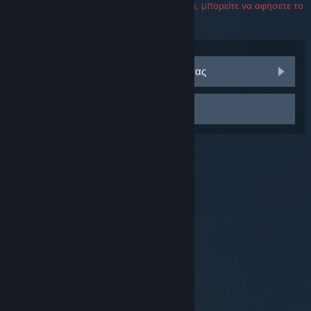
υποστήριξη. Αν αντιμετωπίσετε ένα σφάλμα, μπορείτε να αφήσετε το
πεδίο σειριακού αριθμού κενό.
Επισκεφθείτε τις συζητήσεις κοινότητας
Επικοινωνήστε με την υποστήριξη
© Valve Corporation. Με επιφύλαξη κάθε νόμιμου
δικαιώματος. Όλα τα εμπορικά σήματα είναι ιδιοκτησία
των αντίστοιχων δικαιούχων τους στις ΗΠΑ και σε άλλες
χώρες.
Πολιτική Απορρήτου
|
Νομικά
|
Προσβασιμότητα
|
Συμφωνητικό Συνδρομητή Steam
|
Επιστροφές χρημάτων
|
Cookie