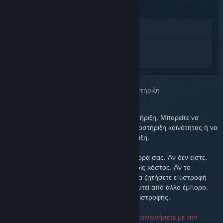
Προβολή στο Κατάστημα
Συνδεθείτε
για να λάβετε προσωπική
βοήθεια για το Steam Link.
Επιλέξατε το πρόβλημα:
Περισσότερη υποστήριξη
Το πρόβλημά σας απαιτεί λεπτομερή υποστήριξη. Μπορείτε να
ελέγξετε την ομάδα συζητήσεων για την υποστήριξη κοινότητας ή να
δημιουργήσετε μια ερώτηση στην υποστήριξη.
Θέλουμε να είστε ευχαριστημένοι με την αγορά σας. Αν δεν είστε,
είστε ευπρόσδεκτοι να την επιστρέψετε χωρίς κόστος. Αν το
προμηθευτήκατε από το Steam, μπορείτε να ζητήσετε επιστροφή
χρημάτων παρακάτω. Αν το έχετε προμηθευτεί από άλλο έμπορο,
επικοινωνήστε μαζί του για πληροφορίες επιστροφής.
Δεν απαιτείται σειριακός αριθμός για να επικοινωνήσετε με την