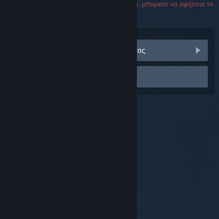
υποστήριξη. Αν αντιμετωπίσετε ένα σφάλμα, μπορείτε να αφήσετε το
πεδίο σειριακού αριθμού κενό.
Επισκεφθείτε τις συζητήσεις κοινότητας
Επικοινωνήστε με την υποστήριξη
© Valve Corporation. Με επιφύλαξη κάθε νόμιμου
δικαιώματος. Όλα τα εμπορικά σήματα είναι ιδιοκτησία
των αντίστοιχων δικαιούχων τους στις ΗΠΑ και σε άλλες
χώρες.
Πολιτική Απορρήτου
|
Νομικά
|
Προσβασιμότητα
|
Συμφωνητικό Συνδρομητή Steam
|
Επιστροφές χρημάτων
|
Cookie