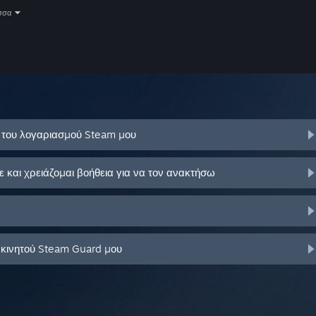
σσα
ό του λογαριασμού Steam μου
και χρειάζομαι βοήθεια για να τον ανακτήσω
 κινητού Steam Guard μου