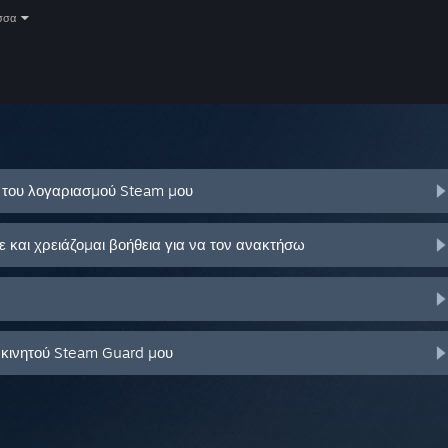
σσα
ό του λογαριασμού Steam μου
και χρειάζομαι βοήθεια για να τον ανακτήσω
 κινητού Steam Guard μου