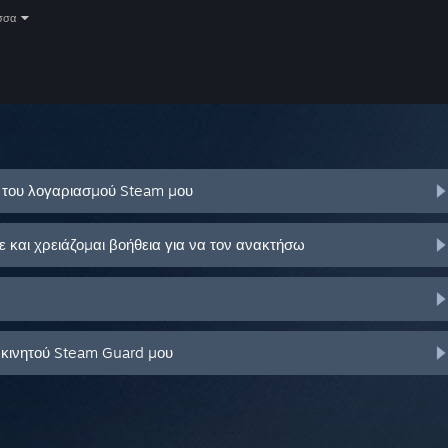
σσα
ό του λογαριασμού Steam μου
και χρειάζομαι βοήθεια για να τον ανακτήσω
 κινητού Steam Guard μου