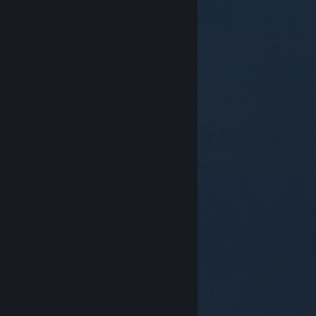
© Valve Corporation. Με επιφύλαξη κάθε νόμιμου
δικαιώματος. Όλα τα εμπορικά σήματα είναι ιδιοκτησία
των αντίστοιχων δικαιούχων τους στις ΗΠΑ και σε άλλες
χώρες.
Πολιτική Απορρήτου
|
Νομικά
|
Προσβασιμότητα
|
Συμφωνητικό Συνδρομητή Steam
|
Επιστροφές χρημάτων
|
Cookie