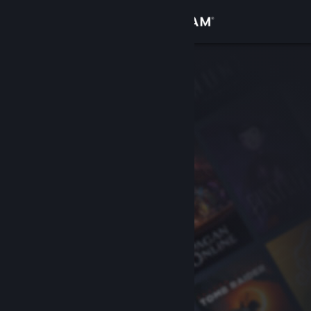
Iniciar sesión
Tienda
Comunidad
Acerca de
Soporte
Cambiar idioma
Obtener la aplicación de Steam Mobile
Ver versión clásica