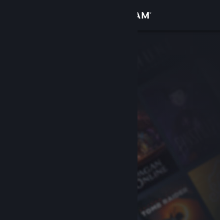
Iniciar sesión
Tienda
Comunidad
Acerca de
Soporte
Cambiar idioma
Obtener la aplicación de Steam Mobile
Ver versión clásica