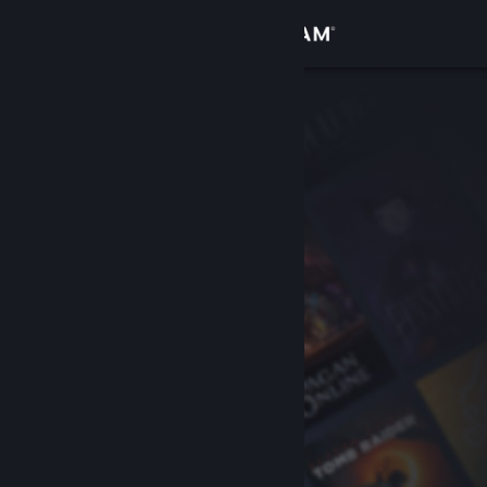
Iniciar sesión
Tienda
Comunidad
Acerca de
Soporte
Cambiar idioma
Obtener la aplicación de Steam Mobile
Ver versión clásica