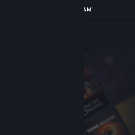
Iniciar sesión
Tienda
Comunidad
Acerca de
Soporte
Cambiar idioma
Obtener la aplicación de Steam Mobile
Ver versión clásica