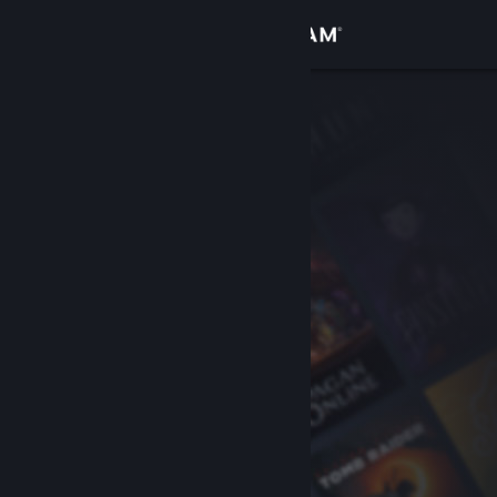
Iniciar sesión
Tienda
Comunidad
Acerca de
Soporte
Cambiar idioma
Obtener la aplicación de Steam Mobile
Ver versión clásica