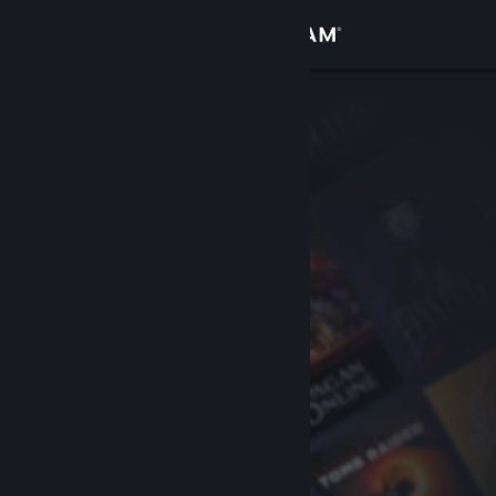
Iniciar sesión
Tienda
Comunidad
Acerca de
Soporte
Cambiar idioma
Obtener la aplicación de Steam Mobile
Ver versión clásica