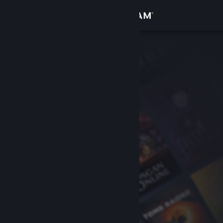
Iniciar sesión
Tienda
Comunidad
Acerca de
Soporte
Cambiar idioma
Obtener la aplicación de Steam Mobile
Ver versión clásica