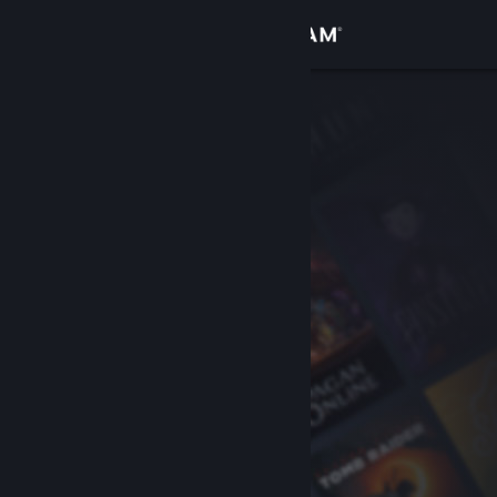
Iniciar sesión
Tienda
Comunidad
Acerca de
Soporte
Cambiar idioma
Obtener la aplicación de Steam Mobile
Ver versión clásica