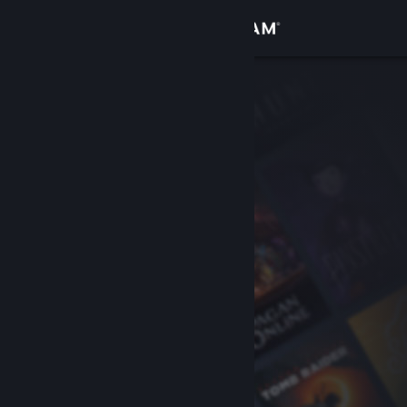
Iniciar sesión
Tienda
Comunidad
Acerca de
Soporte
Cambiar idioma
Obtener la aplicación de Steam Mobile
Ver versión clásica