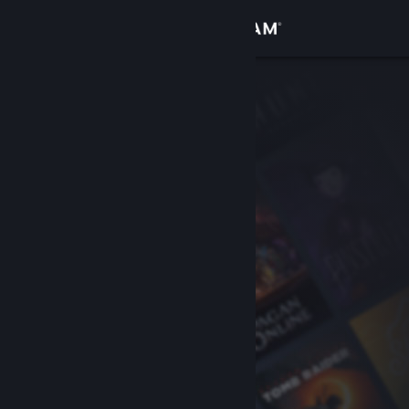
Iniciar sesión
Tienda
Comunidad
Acerca de
Soporte
Cambiar idioma
Obtener la aplicación de Steam Mobile
Ver versión clásica