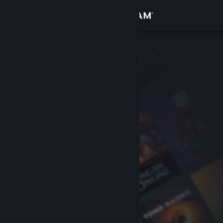
Iniciar sesión
Tienda
Comunidad
Acerca de
Soporte
Cambiar idioma
Obtener la aplicación de Steam Mobile
Ver versión clásica