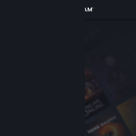
Iniciar sesión
Tienda
Comunidad
Acerca de
Soporte
Cambiar idioma
Obtener la aplicación de Steam Mobile
Ver versión clásica