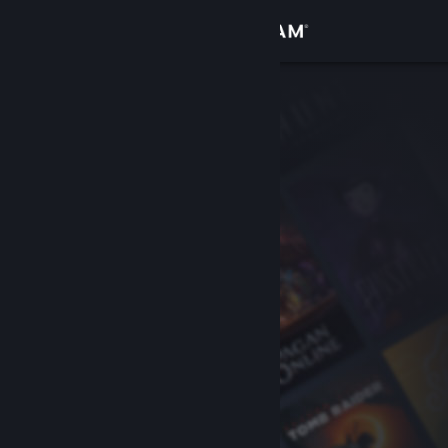
Iniciar sesión
Tienda
Comunidad
Acerca de
Soporte
Cambiar idioma
Obtener la aplicación de Steam Mobile
Ver versión clásica