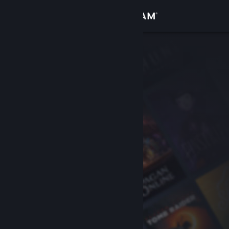
Iniciar sesión
Tienda
Comunidad
Acerca de
Soporte
Cambiar idioma
Obtener la aplicación de Steam Mobile
Ver versión clásica