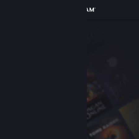
Iniciar sesión
Tienda
Comunidad
Acerca de
Soporte
Cambiar idioma
Obtener la aplicación de Steam Mobile
Ver versión clásica