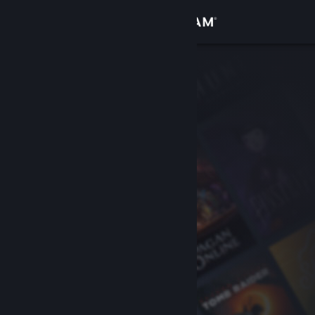
Iniciar sesión
Tienda
Comunidad
Acerca de
Soporte
Cambiar idioma
Obtener la aplicación de Steam Mobile
Ver versión clásica